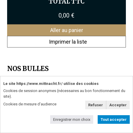
TOTAL TTC
0,00 €
Aller au panier
Imprimer la liste
NOS BULLES
Crémant d'Alsace
13,50 €
Le site https://www.mittnacht.fr/ utilise des cookies
Blanc de Blancs
Cookies de session anonymes (nécessaires au bon fonctionnement du
-
+
Brut
(bouteille de 0.75 l)
site).
Cookies de mesure d'audience
Crémant d'Alsace
Refuser
16,50 €
Accepter
Blanc de Noir
-
+
Brut
(bouteille de 0.75 l)
Enregistrer mon choix
Tout accepter
Crémant d'Alsace Brut
14,50 €