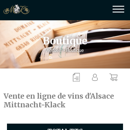
Boutique
Accueil
>
Boutique
Vente en ligne de vins d'Alsace
Mittnacht-Klack