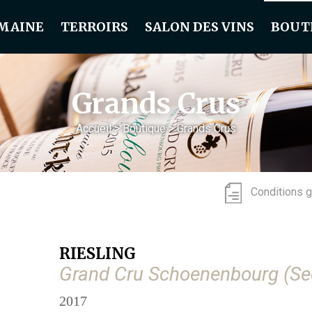
MAINE
TERROIRS
SALON DES VINS
BOUT
Grands Crus
Accueil
>
Boutique
>
Grands Crus
Conditions 
RIESLING
Grand Cru Schoenenbourg (Se
2017