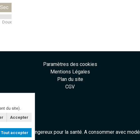
Sec
Doux
Paramètres des cookies
Mentions Légales
Plan du site
CGV
s
t du site).
er
Accepter
s d'alcool est dangereux pour la santé. A consommer avec modér
Tout accepter