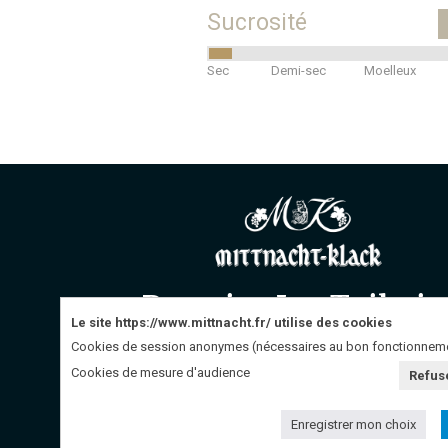
Sucrosité
Sec
Demi-sec
Moelleux
Domaine Les Tuilerie
Le site https://www.mittnacht.fr/ utilise des cookies
8, rue des Tuileries
Cookies de session anonymes (nécessaires au bon fonctionnemen
68340 RIQUEWIHR
Cookies de mesure d'audience
Refus
Tél: +33 (0) 3 89 47 92 54
L'abu
Enregistrer mon choix